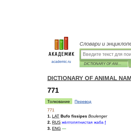
Словари и энциклоп
academic.ru
DICTIONARY OF ANIMAL NAMES IN FIVE LANGUAGES
DICTIONARY OF ANIMAL NAM
771
Толкование
Перевод
771
1
.
LAT
Bufo
fissipes
Boulenger
2
.
RUS
жёлтопятнистая
жаба
f
3
.
ENG
—