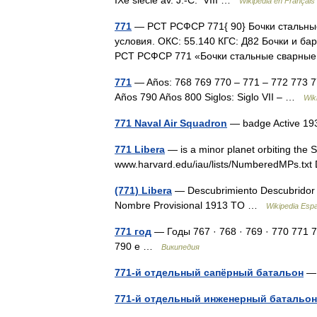
IXe siècle av. J.‑C. VIII …
Wikipédia en Français
771
— РСТ РСФСР 771{ 90} Бочки стальные
условия. ОКС: 55.140 КГС: Д82 Бочки и ба
РСТ РСФСР 771 «Бочки стальные сварны
771
— Años: 768 769 770 – 771 – 772 773 7
Años 790 Años 800 Siglos: Siglo VII – …
Wik
771 Naval Air Squadron
— badge Active 19
771 Libera
— is a minor planet orbiting the Su
www.harvard.edu/iau/lists/NumberedMPs.tx
(771) Libera
— Descubrimiento Descubridor 
Nombre Provisional 1913 TO …
Wikipedia Esp
771 год
— Годы 767 · 768 · 769 · 770 771 77
790 е …
Википедия
771-й отдельный сапёрный батальон
— 
771-й отдельный инженерный батальон