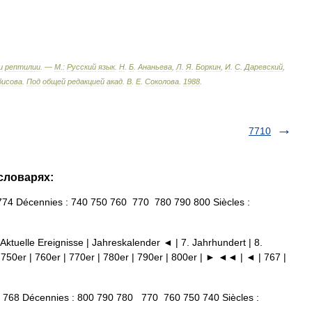
и
рептилии
. —
М
.
:
Русский
язык
.
Н
.
Б
.
Ананьева
,
Л
.
Я
.
Боркин
,
И
.
С
.
Даревский
,
бисова
.
Под
общей
редакцией
акад
.
В
.
Е
.
Соколова
.
1988
.
7710
 словарях:
4 Décennies : 740 750 760 770 780 790 800 Siècles :
 Aktuelle Ereignisse | Jahreskalender ◄ | 7. Jahrhundert | 8.
 750er | 760er | 770er | 780er | 790er | 800er | ► ◄◄ | ◄ | 767 |
768 Décennies : 800 790 780 770 760 750 740 Siècles :