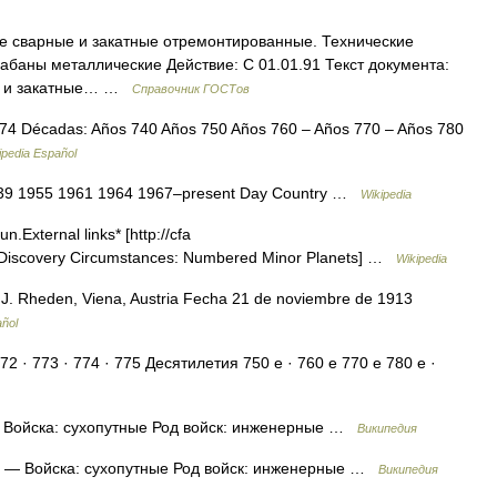
 сварные и закатные отремонтированные. Технические
рабаны металлические Действие: С 01.01.91 Текст документа:
е и закатные… …
Справочник ГОСТов
74 Décadas: Años 740 Años 750 Años 760 – Años 770 – Años 780
ipedia Español
39 1955 1961 1964 1967–present Day Country …
Wikipedia
n.External links* [http://cfa
t Discovery Circumstances: Numbered Minor Planets] …
Wikipedia
J. Rheden, Viena, Austria Fecha 21 de noviembre de 1913
añol
2 · 773 · 774 · 775 Десятилетия 750 е · 760 е 770 е 780 е ·
Войска: сухопутные Род войск: инженерные …
Википедия
— Войска: сухопутные Род войск: инженерные …
Википедия