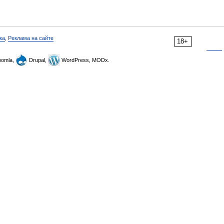
ка
,
Реклама на сайте
18+
omla,
Drupal,
WordPress, MODx.