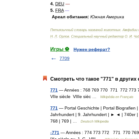
4
.
DEU
—
5
.
FRA
—
Ареал
обитания:
Южная
Америка
Пятиязычный
словарь
названий
животных
.
Амфибии
Н
.
Л
.
Орлов
.
Специальный
научный
редактор
О
.
И
.
Чи
Игры ⚽
Нужен реферат?
7709
Смотреть что такое "771" в других
771
— Années : 768 769 770 771 772 773 77
VIIe siècle VIIIe sièc …
Wikipédia en Français
771
— Portal Geschichte | Portal Biografien |
Jahrhundert | 9. Jahrhundert | ► ◄ | 740er |
768 | 769 | …
Deutsch Wikipedia
-771
— Années : 774 773 772 771 770 769 